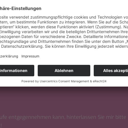
 VEREINBAREN!
ufe entgegennehmen kann, hinterlassen Sie mir bitte
!