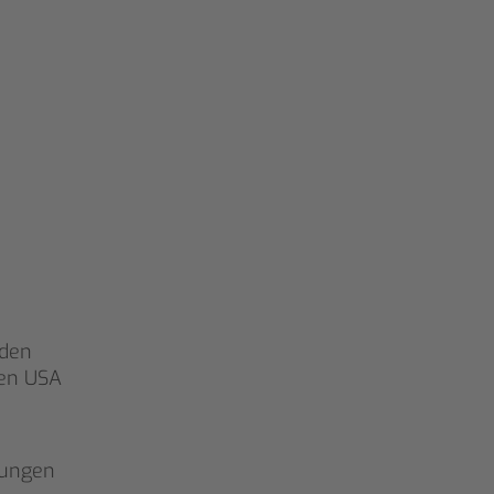
rden
den USA
ungen