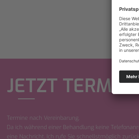
JETZT TERMIN
Termine nach Vereinbarung.
Da ich während einer Behandlung keine Telefonanr
eine Nachricht. Ich rufe Sie schnellstmöglich zurück